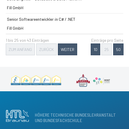
Fill GmbH
Senior Softwareentwickler:in C# / .NET
Fill GmbH
1 bis 25 von 43 Einträgen
Einträge pro Seite
ZUM ANFANG
ZURÜCK
WEITER
10
25
50
HÖHERE TECHNISCHE BUNDESLEHRANSTALT
UND BUNDESFACHSCHULE