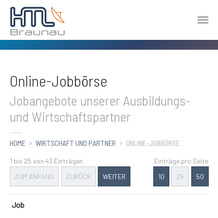
Zum Hauptinhalt springen
Online-Jobbörse
Jobangebote unserer Ausbildungs-
und Wirtschaftspartner
HOME
WIRTSCHAFT UND PARTNER
ONLINE-JOBBÖRSE
1 bis 25 von 43 Einträgen
Einträge pro Seite
ZUM ANFANG
ZURÜCK
WEITER
10
25
50
Job