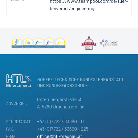
https://www.teampool.com/de/fuer-
bewerber/engineering
HÖHERE TECHNISCHE BUNDESLEHRANSTALT
UND BUNDESFACHSCHULE
Osternbergerstraße 55
ANSCHRIFT:
A-5280 Braunau am Inn
+43 (0)7722 / 83690 – 0
SEKRETARIAT:
+43 (0)7722 / 83690 – 225
FAX:
office@htl-braunau.at
E-MAIL: