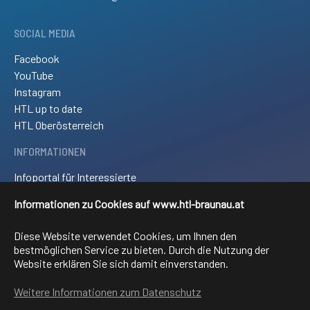
SOCIAL MEDIA
Facebook
YouTube
Instagram
HTL up to date
HTL Oberösterreich
INFORMATIONEN
Infoportal für Interessierte
Kontakt und Anreise
Informationen zu Cookies auf www.htl-braunau.at
Downloads
Impressum
Diese Website verwendet Cookies, um Ihnen den
Sitemap
bestmöglichen Service zu bieten. Durch die Nutzung der
Website erklären Sie sich damit einverstanden.
FACHRICHTUNGEN
Weitere Informationen zum Datenschutz
Elektronik und technische Informatik