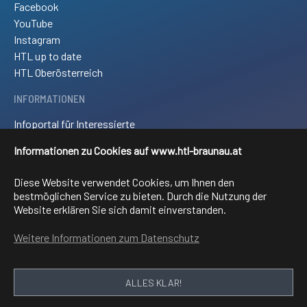
Facebook
YouTube
Instagram
HTL up to date
HTL Oberösterreich
INFORMATIONEN
Infoportal für Interessierte
Kontakt und Anreise
Informationen zu Cookies auf www.htl-braunau.at
Downloads
Impressum
Diese Website verwendet Cookies, um Ihnen den
Sitemap
bestmöglichen Service zu bieten. Durch die Nutzung der
Website erklären Sie sich damit einverstanden.
FACHRICHTUNGEN
Weitere Informationen zum Datenschutz
Elektronik und technische Informatik
Elektrotechnik
Mechatronik
ALLES KLAR!
Informationstechnologie