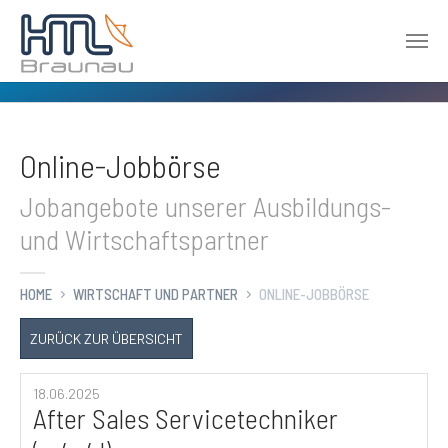
Zum Hauptinhalt springen
Online-Jobbörse
Jobangebote unserer Ausbildungs-
und Wirtschaftspartner
HOME
WIRTSCHAFT UND PARTNER
ONLINE-JOBBÖRSE
ZURÜCK ZUR ÜBERSICHT
18.06.2025
After Sales Servicetechniker