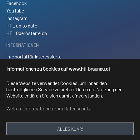
Facebook
YouTube
Instagram
HTL up to date
HTL Oberösterreich
INFORMATIONEN
Infoportal für Interessierte
Kontakt und Anreise
Informationen zu Cookies auf www.htl-braunau.at
Downloads
Impressum
Diese Website verwendet Cookies, um Ihnen den
Sitemap
bestmöglichen Service zu bieten. Durch die Nutzung der
Website erklären Sie sich damit einverstanden.
FACHRICHTUNGEN
Weitere Informationen zum Datenschutz
Elektronik und technische Informatik
Elektrotechnik
Mechatronik
ALLES KLAR!
Informationstechnologie