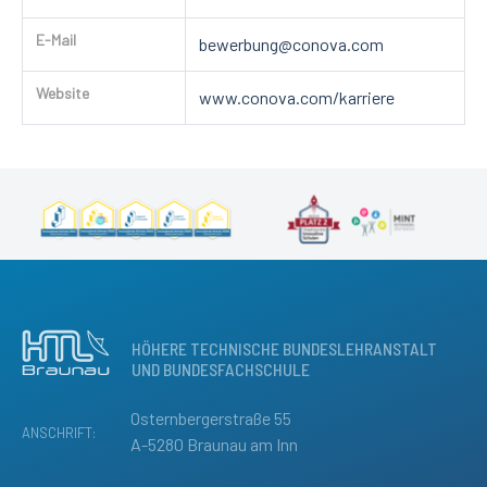
E-Mail
bewerbung@conova.com
Website
www.conova.com/karriere
HÖHERE TECHNISCHE BUNDESLEHRANSTALT
UND BUNDESFACHSCHULE
Osternbergerstraße 55
ANSCHRIFT:
A-5280 Braunau am Inn