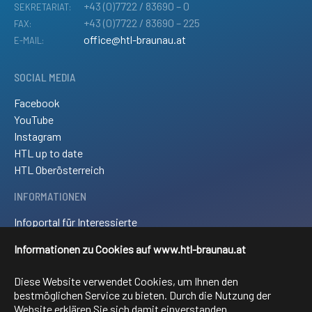
+43 (0)7722 / 83690 – 0
SEKRETARIAT:
+43 (0)7722 / 83690 – 225
FAX:
office@htl-braunau.at
E-MAIL:
SOCIAL MEDIA
Facebook
YouTube
Instagram
HTL up to date
HTL Oberösterreich
INFORMATIONEN
Infoportal für Interessierte
Kontakt und Anreise
Informationen zu Cookies auf www.htl-braunau.at
Downloads
Impressum
Diese Website verwendet Cookies, um Ihnen den
Sitemap
bestmöglichen Service zu bieten. Durch die Nutzung der
Website erklären Sie sich damit einverstanden.