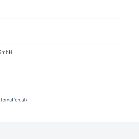
 GmbH
utomation.at/