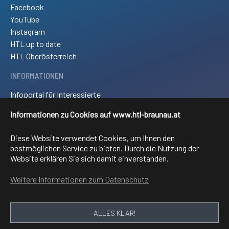
Facebook
YouTube
Instagram
HTL up to date
HTL Oberösterreich
INFORMATIONEN
Infoportal für Interessierte
Kontakt und Anreise
Informationen zu Cookies auf www.htl-braunau.at
Downloads
Impressum
Diese Website verwendet Cookies, um Ihnen den
Sitemap
bestmöglichen Service zu bieten. Durch die Nutzung der
Website erklären Sie sich damit einverstanden.
FACHRICHTUNGEN
Weitere Informationen zum Datenschutz
Elektronik und technische Informatik
Elektrotechnik
Mechatronik
ALLES KLAR!
Informationstechnologie