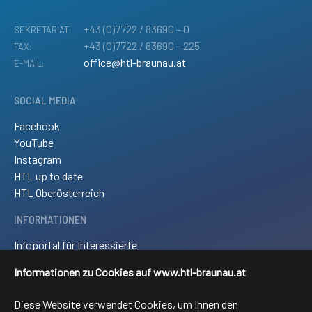
+43 (0)7722 / 83690 – 0
SEKRETARIAT:
+43 (0)7722 / 83690 – 225
FAX:
office@htl-braunau.at
E-MAIL:
SOCIAL MEDIA
Facebook
YouTube
Instagram
HTL up to date
HTL Oberösterreich
INFORMATIONEN
Infoportal für Interessierte
Kontakt und Anreise
Informationen zu Cookies auf www.htl-braunau.at
Downloads
Impressum
Diese Website verwendet Cookies, um Ihnen den
Sitemap