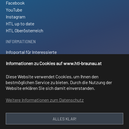
Facebook
YouTube
Instagram
HTL up to date
HTL Oberösterreich
INFORMATIONEN
Infoportal für Interessierte
Kontakt und Anreise
Informationen zu Cookies auf www.htl-braunau.at
Downloads
Impressum
Diese Website verwendet Cookies, um Ihnen den
Sitemap
bestmöglichen Service zu bieten. Durch die Nutzung der
Website erklären Sie sich damit einverstanden.
FACHRICHTUNGEN
Weitere Informationen zum Datenschutz
Elektronik und technische Informatik
Elektrotechnik
Mechatronik
ALLES KLAR!
Informationstechnologie