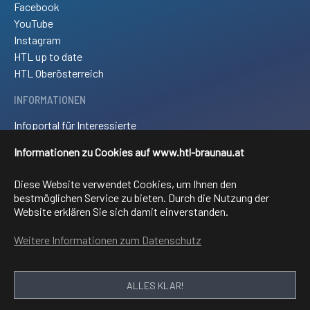
Facebook
YouTube
Instagram
HTL up to date
HTL Oberösterreich
INFORMATIONEN
Infoportal für Interessierte
Kontakt und Anreise
Informationen zu Cookies auf www.htl-braunau.at
Downloads
Impressum
Diese Website verwendet Cookies, um Ihnen den
Sitemap
bestmöglichen Service zu bieten. Durch die Nutzung der
Website erklären Sie sich damit einverstanden.
FACHRICHTUNGEN
Weitere Informationen zum Datenschutz
Elektronik und technische Informatik
Elektrotechnik
Mechatronik
ALLES KLAR!
Informationstechnologie