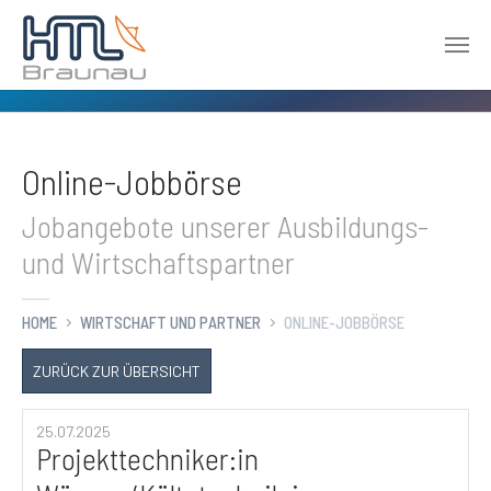
Zum Hauptinhalt springen
Online-Jobbörse
Jobangebote unserer Ausbildungs-
und Wirtschaftspartner
HOME
WIRTSCHAFT UND PARTNER
ONLINE-JOBBÖRSE
ZURÜCK ZUR ÜBERSICHT
25.07.2025
Projekttechniker:in