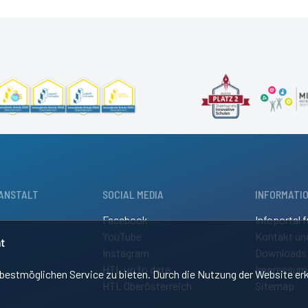
ANSTALT
SOCIAL MEDIA
INFORMATI
Facebook
Infoportal f
YouTube
Kontakt un
t
Instagram
Downloads
HTL up to date
Impressum
estmöglichen Service zu bieten. Durch die Nutzung der Website erk
HTL Oberösterreich
Sitemap