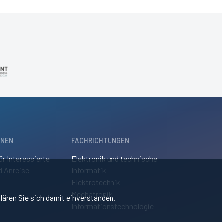
ONEN
FACHRICHTUNGEN
ür Interessierte
Elektronik und technische
d Anreise
Informatik
Elektrotechnik
Mechatronik
lären Sie sich damit einverstanden.
Informationstechnologie