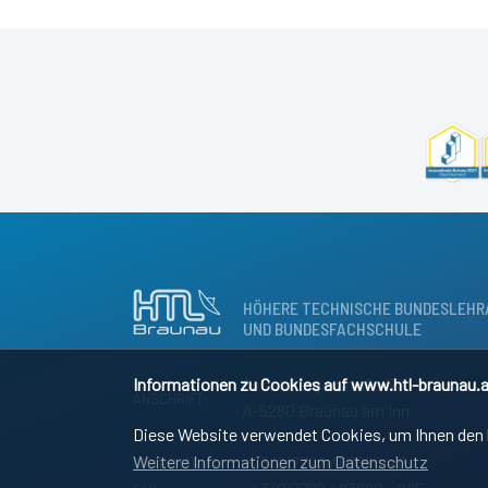
HÖHERE TECHNISCHE BUNDESLEHR
UND BUNDESFACHSCHULE
Informationen zu Cookies auf www.htl-braunau.a
Osternbergerstraße 55
ANSCHRIFT:
A-5280 Braunau am Inn
Diese Website verwendet Cookies, um Ihnen den b
Weitere Informationen zum Datenschutz
+43 (0)7722 / 83690 – 0
SEKRETARIAT: