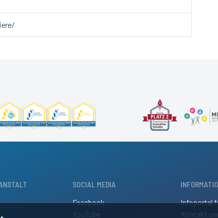
iere/
ANSTALT
SOCIAL MEDIA
INFORMATI
Facebook
Infoportal f
YouTube
Kontakt un