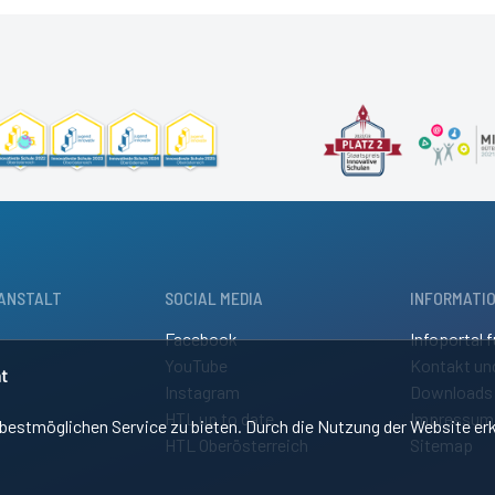
ANSTALT
SOCIAL MEDIA
INFORMATI
Facebook
Infoportal f
YouTube
Kontakt un
t
Instagram
Downloads
HTL up to date
Impressum
estmöglichen Service zu bieten. Durch die Nutzung der Website erk
HTL Oberösterreich
Sitemap