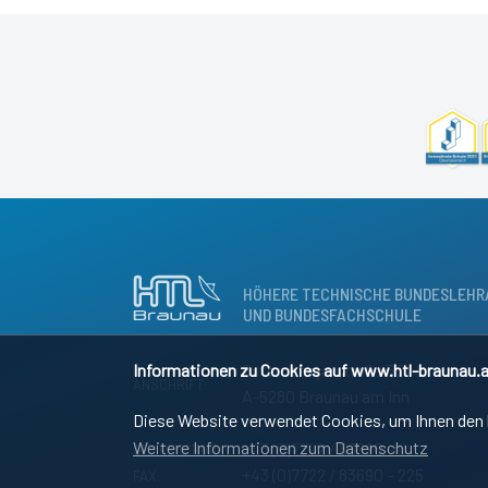
HÖHERE TECHNISCHE BUNDESLEHR
UND BUNDESFACHSCHULE
Informationen zu Cookies auf www.htl-braunau.a
Osternbergerstraße 55
ANSCHRIFT:
A-5280 Braunau am Inn
Diese Website verwendet Cookies, um Ihnen den b
Weitere Informationen zum Datenschutz
+43 (0)7722 / 83690 – 0
SEKRETARIAT:
+43 (0)7722 / 83690 – 225
FAX: