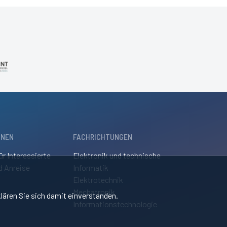
ONEN
FACHRICHTUNGEN
ür Interessierte
Elektronik und technische
d Anreise
Informatik
Elektrotechnik
Mechatronik
lären Sie sich damit einverstanden.
Informationstechnologie