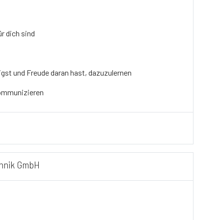
r dich sind
igst und Freude daran hast, dazuzulernen
 kommunizieren
chnik GmbH