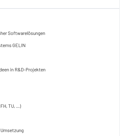
cher Softwarelösungen
ystems GELIN
Ideen in R&D-Projekten
H, TU, ...)
er Umsetzung