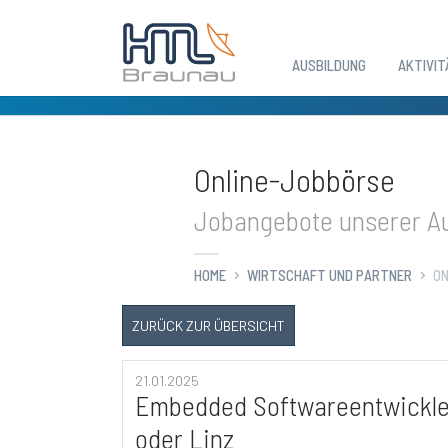
AUSBILDUNG
AKTIVIT
Zum Hauptinhalt springen
Online-Jobbörse
Jobangebote unserer Au
HOME
WIRTSCHAFT UND PARTNER
ON
ZURÜCK ZUR ÜBERSICHT
21.01.2025
Embedded Softwareentwickler
oder Linz