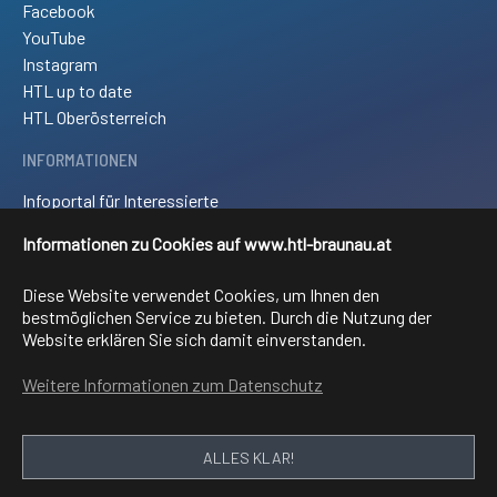
Facebook
YouTube
Instagram
HTL up to date
HTL Oberösterreich
INFORMATIONEN
Infoportal für Interessierte
Kontakt und Anreise
Informationen zu Cookies auf www.htl-braunau.at
Downloads
Impressum
Diese Website verwendet Cookies, um Ihnen den
Sitemap
bestmöglichen Service zu bieten. Durch die Nutzung der
Website erklären Sie sich damit einverstanden.
FACHRICHTUNGEN
Weitere Informationen zum Datenschutz
Elektronik und technische Informatik
Elektrotechnik
Mechatronik
ALLES KLAR!
Informationstechnologie