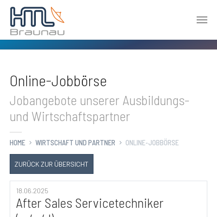
Zum Hauptinhalt springen
Online-Jobbörse
Jobangebote unserer Ausbildungs-
und Wirtschaftspartner
HOME
WIRTSCHAFT UND PARTNER
ONLINE-JOBBÖRSE
ZURÜCK ZUR ÜBERSICHT
18.06.2025
After Sales Servicetechniker