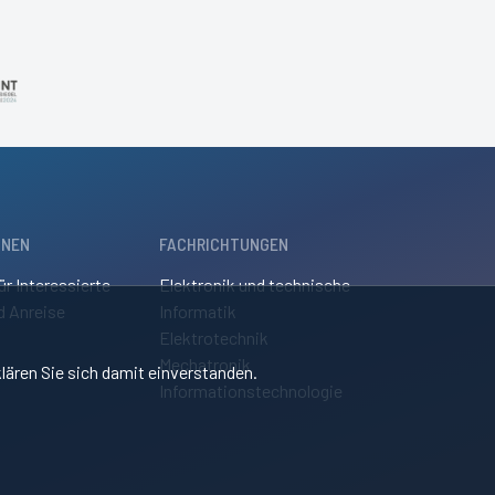
ONEN
FACHRICHTUNGEN
ür Interessierte
Elektronik und technische
d Anreise
Informatik
Elektrotechnik
Mechatronik
lären Sie sich damit einverstanden.
Informationstechnologie