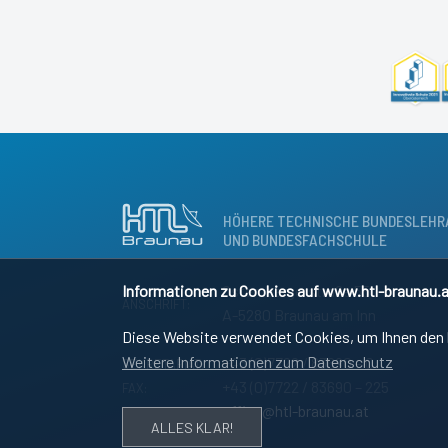
HÖHERE TECHNISCHE BUNDESLEHR
UND BUNDESFACHSCHULE
Informationen zu Cookies auf www.htl-braunau.a
Osternbergerstraße 55
ANSCHRIFT:
A-5280 Braunau am Inn
Diese Website verwendet Cookies, um Ihnen den b
Weitere Informationen zum Datenschutz
+43 (0)7722 / 83690 – 0
SEKRETARIAT:
+43 (0)7722 / 83690 – 225
FAX:
office@htl-braunau.at
E-MAIL:
ALLES KLAR!