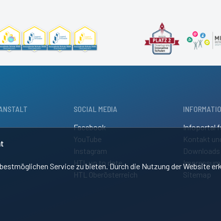
ANSTALT
SOCIAL MEDIA
INFORMATI
Facebook
Infoportal f
YouTube
Kontakt un
t
Instagram
Downloads
HTL up to date
Impressum
estmöglichen Service zu bieten. Durch die Nutzung der Website erk
HTL Oberösterreich
Sitemap