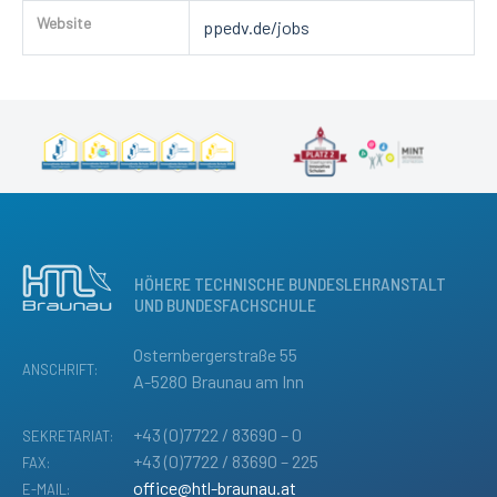
Website
ppedv.de/jobs
HÖHERE TECHNISCHE BUNDESLEHRANSTALT
UND BUNDESFACHSCHULE
Osternbergerstraße 55
ANSCHRIFT:
A-5280 Braunau am Inn
+43 (0)7722 / 83690 – 0
SEKRETARIAT:
+43 (0)7722 / 83690 – 225
FAX:
office@htl-braunau.at
E-MAIL: