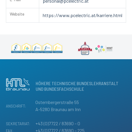
personal@pcelectric.at
Website
https://www.pcelectric.at/karriere.html
HÖHERE TECHNISCHE BUNDESLEHRANSTALT
UND BUNDESFACHSCHULE
Osternbergerstraße 55
ANSCHRIFT:
A-5280 Braunau am Inn
+43 (0)7722 / 83690 – 0
SEKRETARIAT:
+43 (0)7722 / 83690 – 225
FAX: