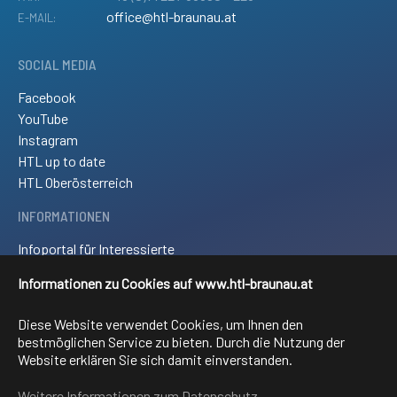
office@htl-braunau.at
E-MAIL:
SOCIAL MEDIA
Facebook
YouTube
Instagram
HTL up to date
HTL Oberösterreich
INFORMATIONEN
Infoportal für Interessierte
Kontakt und Anreise
Informationen zu Cookies auf www.htl-braunau.at
Downloads
Impressum
Diese Website verwendet Cookies, um Ihnen den
Sitemap
bestmöglichen Service zu bieten. Durch die Nutzung der
Website erklären Sie sich damit einverstanden.
FACHRICHTUNGEN
Weitere Informationen zum Datenschutz