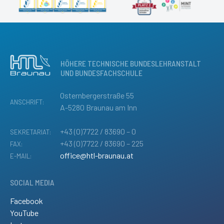
HÖHERE TECHNISCHE BUNDESLEHRANSTALT
UND BUNDESFACHSCHULE
Osternbergerstraße 55
ANSCHRIFT:
A-5280 Braunau am Inn
+43 (0)7722 / 83690 – 0
SEKRETARIAT:
+43 (0)7722 / 83690 – 225
FAX:
office@htl-braunau.at
E-MAIL:
SOCIAL MEDIA
Facebook
YouTube