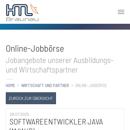
Zum Hauptinhalt springen
Online-Jobbörse
Jobangebote unserer Ausbildungs-
und Wirtschaftspartner
HOME
WIRTSCHAFT UND PARTNER
ONLINE-JOBBÖRSE
ZURÜCK ZUR ÜBERSICHT
28.07.2025
SOFTWAREENTWICKLER JAVA