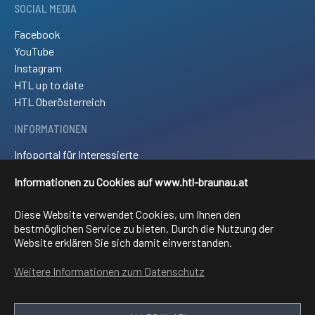
SOCIAL MEDIA
Facebook
YouTube
Instagram
HTL up to date
HTL Oberösterreich
INFORMATIONEN
Infoportal für Interessierte
Kontakt und Anreise
Informationen zu Cookies auf www.htl-braunau.at
Downloads
Impressum
Diese Website verwendet Cookies, um Ihnen den
Sitemap
bestmöglichen Service zu bieten. Durch die Nutzung der
Website erklären Sie sich damit einverstanden.
FACHRICHTUNGEN
Weitere Informationen zum Datenschutz
Elektronik und technische Informatik
Elektrotechnik
Mechatronik