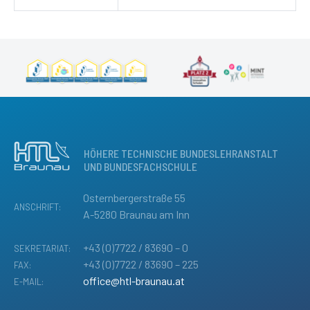
HÖHERE TECHNISCHE BUNDESLEHRANSTALT
UND BUNDESFACHSCHULE
Osternbergerstraße 55
ANSCHRIFT:
A-5280 Braunau am Inn
+43 (0)7722 / 83690 – 0
SEKRETARIAT:
+43 (0)7722 / 83690 – 225
FAX:
office@htl-braunau.at
E-MAIL: