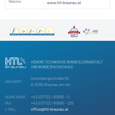
Website
www.htl-braunau.at
HÖHERE TECHNISCHE BUNDESLEHRANSTALT
UND BUNDESFACHSCHULE
Osternbergerstraße 55
ANSCHRIFT:
A-5280 Braunau am Inn
+43 (0)7722 / 83690 – 0
SEKRETARIAT:
+43 (0)7722 / 83690 – 225
FAX:
office@htl-braunau.at
E-MAIL: