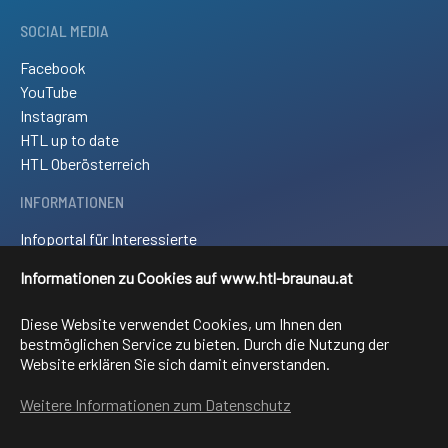
SOCIAL MEDIA
Facebook
YouTube
Instagram
HTL up to date
HTL Oberösterreich
INFORMATIONEN
Infoportal für Interessierte
Kontakt und Anreise
Informationen zu Cookies auf www.htl-braunau.at
Downloads
Impressum
Diese Website verwendet Cookies, um Ihnen den
Sitemap
bestmöglichen Service zu bieten. Durch die Nutzung der
Website erklären Sie sich damit einverstanden.
FACHRICHTUNGEN
Weitere Informationen zum Datenschutz
Elektronik und technische Informatik
Elektrotechnik