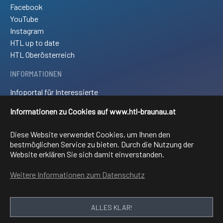
Facebook
YouTube
Instagram
HTL up to date
HTL Oberösterreich
INFORMATIONEN
Infoportal für Interessierte
Kontakt und Anreise
Informationen zu Cookies auf www.htl-braunau.at
Downloads
Impressum
Diese Website verwendet Cookies, um Ihnen den
Sitemap
bestmöglichen Service zu bieten. Durch die Nutzung der
Website erklären Sie sich damit einverstanden.
FACHRICHTUNGEN
Weitere Informationen zum Datenschutz
Elektronik und technische Informatik
Elektrotechnik
Mechatronik
ALLES KLAR!
Informationstechnologie