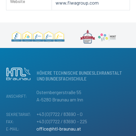
Website
www.fiwagroup.com
HÖHERE TECHNISCHE BUNDESLEHRANSTALT
UND BUNDESFACHSCHULE
Osternbergerstraße 55
ANSCHRIFT:
A-5280 Braunau am Inn
+43 (0)7722 / 83690 – 0
SEKRETARIAT:
+43 (0)7722 / 83690 – 225
FAX:
office@htl-braunau.at
E-MAIL: