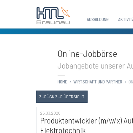
AUSBILDUNG
AKTIVIT
Zum Hauptinhalt springen
Online-Jobbörse
Jobangebote unserer Au
HOME
WIRTSCHAFT UND PARTNER
ON
ZURÜCK ZUR ÜBERSICHT
25.03.2026
Produkt­entwickler (m/w/x) A
Elektrotechnik