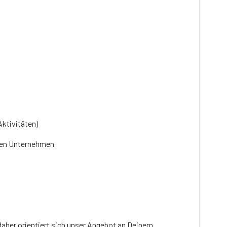
Aktivitäten)
alen Unternehmen
 daher orientiert sich unser Angebot an Deinem