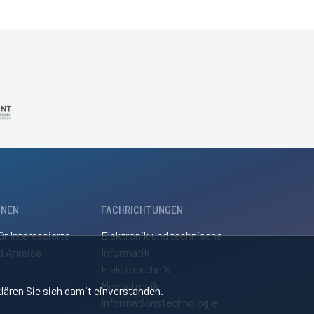
ONEN
FACHRICHTUNGEN
ür Interessierte
Elektronik und technische
d Anreise
Informatik
Elektrotechnik
Mechatronik
lären Sie sich damit einverstanden.
Informationstechnologie