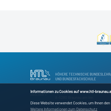
HÖHERE TECHNISCHE BUNDESLEHR
UND BUNDESFACHSCHULE
Informationen zu Cookies auf www.htl-braunau.a
Osternbergerstraße 55
ANSCHRIFT:
A-5280 Braunau am Inn
Diese Website verwendet Cookies, um Ihnen den b
Weitere Informationen zum Datenschutz
+43 (0)7722 / 83690 – 0
SEKRETARIAT: