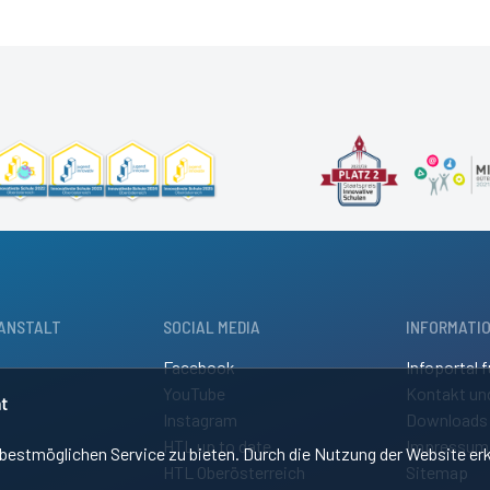
ANSTALT
SOCIAL MEDIA
INFORMATI
Facebook
Infoportal f
YouTube
Kontakt un
t
Instagram
Downloads
HTL up to date
Impressum
estmöglichen Service zu bieten. Durch die Nutzung der Website erk
HTL Oberösterreich
Sitemap