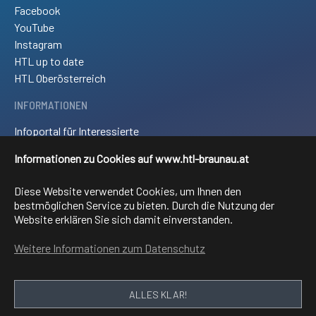
Facebook
YouTube
Instagram
HTL up to date
HTL Oberösterreich
INFORMATIONEN
Infoportal für Interessierte
Kontakt und Anreise
Informationen zu Cookies auf www.htl-braunau.at
Downloads
Impressum
Diese Website verwendet Cookies, um Ihnen den
Sitemap
bestmöglichen Service zu bieten. Durch die Nutzung der
Website erklären Sie sich damit einverstanden.
FACHRICHTUNGEN
Weitere Informationen zum Datenschutz
Elektronik und technische Informatik
Elektrotechnik
Mechatronik
ALLES KLAR!
Informationstechnologie