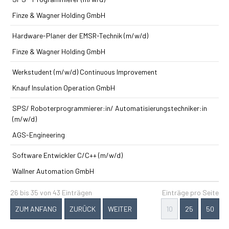
Finze & Wagner Holding GmbH
Hardware-Planer der EMSR-Technik (m/w/d)
Finze & Wagner Holding GmbH
Werkstudent (m/w/d) Continuous Improvement
Knauf Insulation Operation GmbH
SPS/ Roboterprogrammierer:in/ Automatisierungstechniker:in
(m/w/d)
AGS-Engineering
Software Entwickler C/C++ (m/w/d)
Wallner Automation GmbH
26 bis 35 von 43 Einträgen
Einträge pro Seite
ZUM ANFANG
ZURÜCK
WEITER
10
25
50