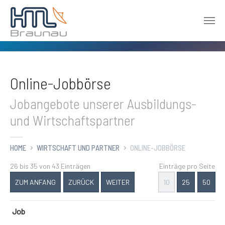
Zum Hauptinhalt springen
Online-Jobbörse
Jobangebote unserer Ausbildungs-
und Wirtschaftspartner
HOME
WIRTSCHAFT UND PARTNER
ONLINE-JOBBÖRSE
26 bis 35 von 43 Einträgen
Einträge pro Seite
ZUM ANFANG
ZURÜCK
WEITER
10
25
50
Job