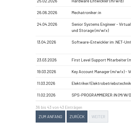
25.02.2026
Hardware Entwickler (m/w/d)
26.06.2026
Mechatroniker:in
24.04.2026
Senior Systems Engineer - Virtual
und Storage (m/w/x)
13.04.2026
Software-Entwickler im .NET-Umf
23.03.2026
First Level Support Mitarbeiter (
19.03.2026
Key Account Manager (m/w/x) - Vo
11.03.2026
Elektriker/Elektrobetriebstechni
11.02.2026
SPS-PROGRAMMIERER:IN (M/W/D
36 bis 43 von 43 Einträgen
ZUM ANFANG
ZURÜCK
WEITER