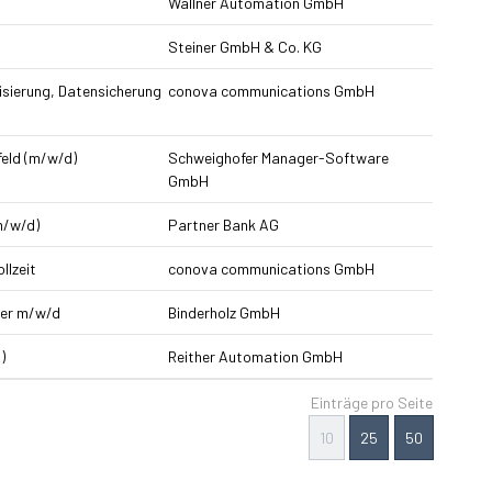
Wallner Automation GmbH
Steiner GmbH & Co. KG
isierung, Datensicherung
conova communications GmbH
eld (m/w/d)
Schweighofer Manager-Software
GmbH
m/w/d)
Partner Bank AG
llzeit
conova communications GmbH
ker m/w/d
Binderholz GmbH
)
Reither Automation GmbH
Einträge pro Seite
10
25
50