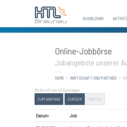
AUSBILDUNG
AKTIVIT
Zum Hauptinhalt springen
Online-Jobbörse
Jobangebote unserer Au
HOME
WIRTSCHAFT UND PARTNER
ON
36 bis 43 von 43 Einträgen
ZUM ANFANG
ZURÜCK
WEITER
Datum
Job