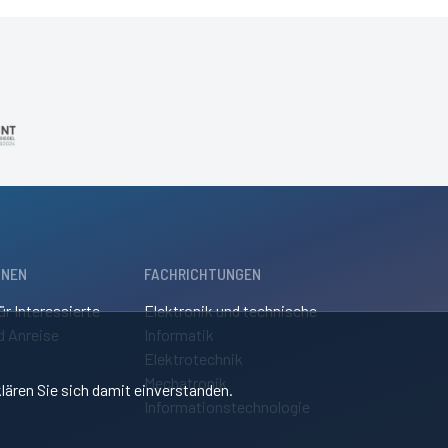
ONEN
FACHRICHTUNGEN
ür Interessierte
Elektronik und technische
d Anreise
Informatik
Elektrotechnik
Mechatronik
lären Sie sich damit einverstanden.
Informationstechnologie