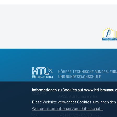
HÖHERE TECHNISCHE BUNDESLEHR
UND BUNDESFACHSCHULE
Informationen zu Cookies auf www.htl-braunau.a
Osternbergerstraße 55
ANSCHRIFT:
A-5280 Braunau am Inn
Diese Website verwendet Cookies, um Ihnen den b
Weitere Informationen zum Datenschutz
+43 (0)7722 / 83690 – 0
SEKRETARIAT:
+43 (0)7722 / 83690 – 225
FAX: