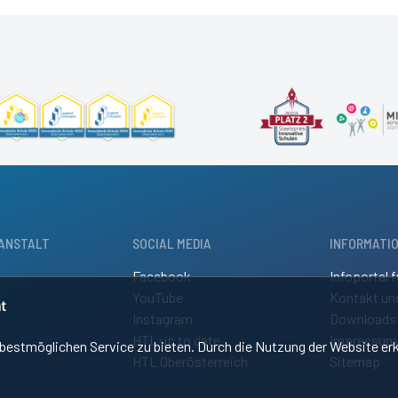
ANSTALT
SOCIAL MEDIA
INFORMATI
Facebook
Infoportal f
YouTube
Kontakt un
t
Instagram
Downloads
HTL up to date
Impressum
estmöglichen Service zu bieten. Durch die Nutzung der Website erk
HTL Oberösterreich
Sitemap