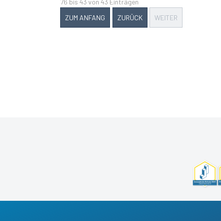
76 bis 43 von 43 Einträgen
ZUM ANFANG
ZURÜCK
WEITER