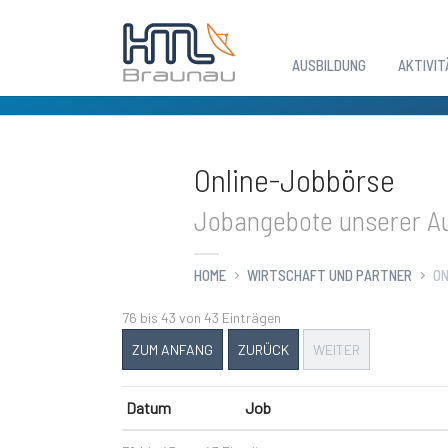
AUSBILDUNG
AKTIVIT
Zum Hauptinhalt springen
Online-Jobbörse
Jobangebote unserer Au
HOME
WIRTSCHAFT UND PARTNER
ON
76 bis 43 von 43 Einträgen
ZUM ANFANG
ZURÜCK
WEITER
Datum
Job