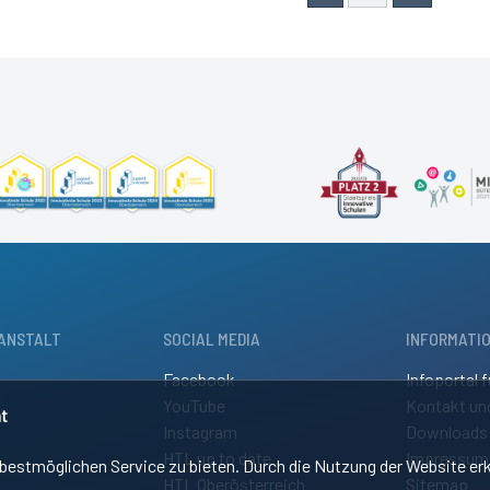
ANSTALT
SOCIAL MEDIA
INFORMATI
Facebook
Infoportal f
YouTube
Kontakt un
t
Instagram
Downloads
HTL up to date
Impressum
estmöglichen Service zu bieten. Durch die Nutzung der Website erk
HTL Oberösterreich
Sitemap