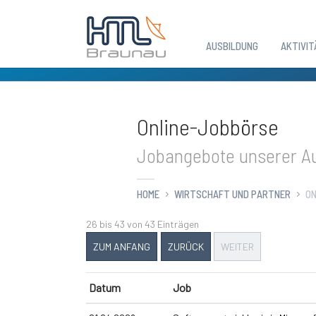
AUSBILDUNG
AKTIVIT
Zum Hauptinhalt springen
Online-Jobbörse
Jobangebote unserer Au
HOME
WIRTSCHAFT UND PARTNER
ON
26 bis 43 von 43 Einträgen
ZUM ANFANG
ZURÜCK
WEITER
Datum
Job