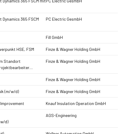
oft Dynamics 365 FSCM mit
PC Electric GesmbH
oft Dynamics 365 FSCM
PC Electric GesmbH
Fill GmbH
hwerpunkt HSE, FSM
Finze & Wagner Holding GmbH
am Standort
Finze & Wagner Holding GmbH
rojektbearbeiter…
Finze & Wagner Holding GmbH
ik (m/w/d)
Finze & Wagner Holding GmbH
 Improvement
Knauf Insulation Operation GmbH
AGS-Engineering
/w/d)
d)
Wallner Automation GmbH