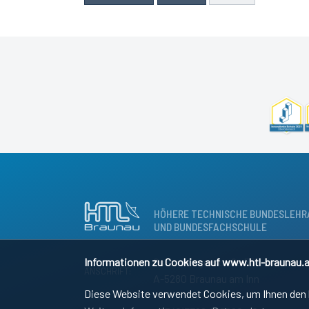
HÖHERE TECHNISCHE BUNDESLEHR
UND BUNDESFACHSCHULE
Informationen zu Cookies auf www.htl-braunau.a
Osternbergerstraße 55
ANSCHRIFT:
A-5280 Braunau am Inn
Diese Website verwendet Cookies, um Ihnen den b