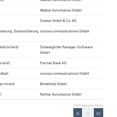
Wallner Automation GmbH
Steiner GmbH & Co. KG
isierung, Datensicherung
conova communications GmbH
eld (m/w/d)
Schweighofer Manager-Software
GmbH
m/w/d)
Partner Bank AG
llzeit
conova communications GmbH
ker m/w/d
Binderholz GmbH
)
Reither Automation GmbH
Einträge pro Seite
10
25
50