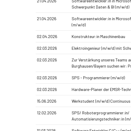
21.04.2026
Softwareentwickler:in in Micros
Schwerpunkt Daten & BI (m/w/d)
21.04.2026
Softwareentwickler:in in Micros
(m/w/d)
02.04.2026
Konstrukteur:in Maschinenbau
02.03.2026
Elektroingenieur (m/w/d) mit Sc
02.03.2026
Zur Verstärkung unseres Teams 
Burghausen/Bayern suchen wir: P
02.03.2026
SPS - Programmierer (m/w/d)
02.03.2026
Hardware-Planer der EMSR-Techn
15.06.2026
Werkstudent (m/w/d) Continuous
12.02.2026
SPS/ Roboterprogrammierer:in/
Automatisierungstechniker:in (m
31.03.2026
Software Entwickler C/C++ (m/w/