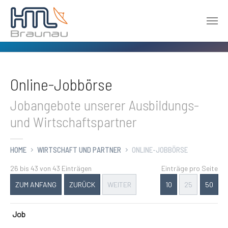
Zum Hauptinhalt springen
Online-Jobbörse
Jobangebote unserer Ausbildungs-
und Wirtschaftspartner
HOME
WIRTSCHAFT UND PARTNER
ONLINE-JOBBÖRSE
26 bis 43 von 43 Einträgen
Einträge pro Seite
ZUM ANFANG
ZURÜCK
WEITER
10
25
50
Job