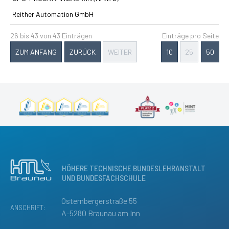
Reither Automation GmbH
26 bis 43 von 43 Einträgen
Einträge pro Seite
ZUM ANFANG
ZURÜCK
WEITER
10
25
50
HÖHERE TECHNISCHE BUNDESLEHRANSTALT
UND BUNDESFACHSCHULE
Osternbergerstraße 55
ANSCHRIFT:
A-5280 Braunau am Inn