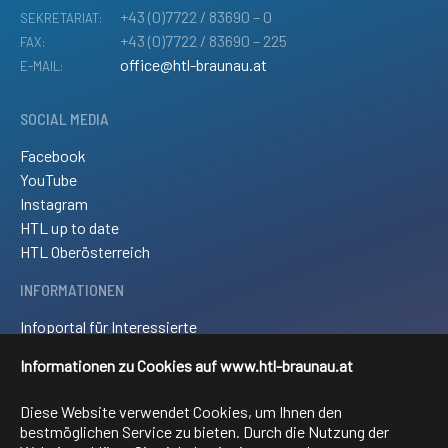
+43 (0)7722 / 83690 – 0
SEKRETARIAT:
+43 (0)7722 / 83690 – 225
FAX:
office@htl-braunau.at
E-MAIL:
SOCIAL MEDIA
Facebook
YouTube
Instagram
HTL up to date
HTL Oberösterreich
INFORMATIONEN
Infoportal für Interessierte
Kontakt und Anreise
Informationen zu Cookies auf www.htl-braunau.at
Downloads
Impressum
Diese Website verwendet Cookies, um Ihnen den
Sitemap
bestmöglichen Service zu bieten. Durch die Nutzung der