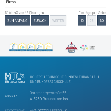
Firma
51 bis 43 von 43 Einträgen
Einträge pro Seite
ZUM ANFANG
ZURÜCK
WEITER
10
25
50
HÖHERE TECHNISCHE BUNDESLEHRANSTALT
UND BUNDESFACHSCHULE
Osternbergerstraße 55
ANSCHRIFT:
A-5280 Braunau am Inn
+43 (0)7722 / 83690 – 0
SEKRETARIAT: