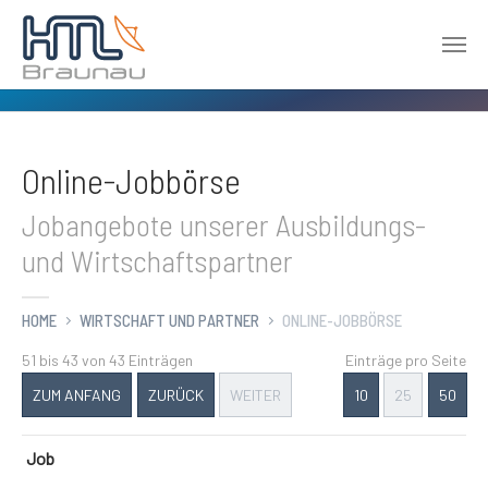
Zum Hauptinhalt springen
Online-Jobbörse
Jobangebote unserer Ausbildungs-
und Wirtschaftspartner
HOME
WIRTSCHAFT UND PARTNER
ONLINE-JOBBÖRSE
51 bis 43 von 43 Einträgen
Einträge pro Seite
ZUM ANFANG
ZURÜCK
WEITER
10
25
50
Job