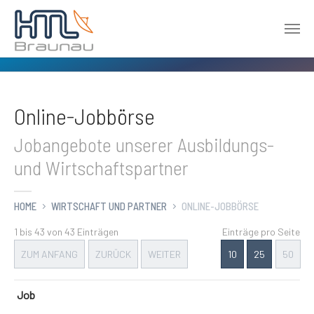
Zum Hauptinhalt springen
Online-Jobbörse
Jobangebote unserer Ausbildungs-
und Wirtschaftspartner
HOME
WIRTSCHAFT UND PARTNER
ONLINE-JOBBÖRSE
1 bis 43 von 43 Einträgen
Einträge pro Seite
ZUM ANFANG
ZURÜCK
WEITER
10
25
50
Job