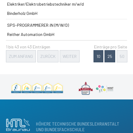
Elektriker/Elektrobetriebstechniker m/w/d
Binderholz GmbH
SPS-PROGRAMMIERER:IN (M/W/D)
Reither Automation GmbH
1 bis 43 von 43 Einträgen
Einträge pro Seite
ZUM ANFANG
ZURÜCK
WEITER
10
25
50
HÖHERE TECHNISCHE BUNDESLEHRANSTALT
UND BUNDESFACHSCHULE