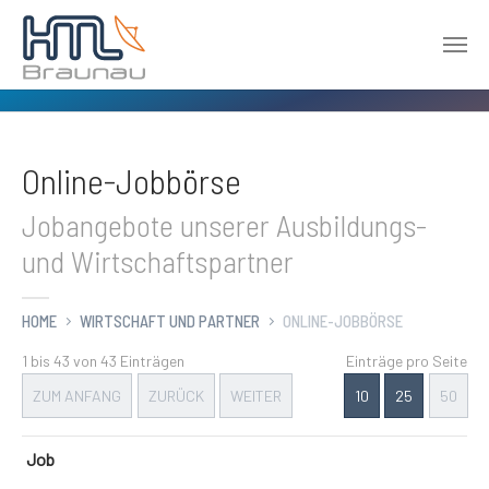
Zum Hauptinhalt springen
Online-Jobbörse
Jobangebote unserer Ausbildungs-
und Wirtschaftspartner
HOME
WIRTSCHAFT UND PARTNER
ONLINE-JOBBÖRSE
1 bis 43 von 43 Einträgen
Einträge pro Seite
ZUM ANFANG
ZURÜCK
WEITER
10
25
50
Job