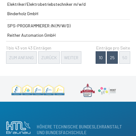
Elektriker/Elektrobetriebstechniker m/w/d
Binderholz GmbH
SPS-PROGRAMMIERER:IN (M/W/D)
Reither Automation GmbH
1 bis 43 von 43 Einträgen
Einträge pro Seite
ZUM ANFANG
ZURÜCK
WEITER
10
25
50
HÖHERE TECHNISCHE BUNDESLEHRANSTALT
UND BUNDESFACHSCHULE