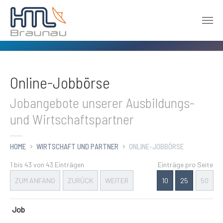
Zum Hauptinhalt springen
Online-Jobbörse
Jobangebote unserer Ausbildungs-
und Wirtschaftspartner
HOME
WIRTSCHAFT UND PARTNER
ONLINE-JOBBÖRSE
1 bis 43 von 43 Einträgen
Einträge pro Seite
ZUM ANFANG
ZURÜCK
WEITER
10
25
50
Job