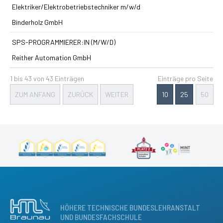
Elektriker/Elektrobetriebstechniker m/w/d
Binderholz GmbH
SPS-PROGRAMMIERER:IN (M/W/D)
Reither Automation GmbH
1 bis 43 von 43 Einträgen
Einträge pro Seite
ZUM ANFANG
ZURÜCK
WEITER
10
25
50
HÖHERE TECHNISCHE BUNDESLEHRANSTALT
UND BUNDESFACHSCHULE