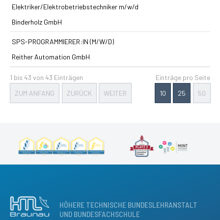
Elektriker/Elektrobetriebstechniker m/w/d
Binderholz GmbH
SPS-PROGRAMMIERER:IN (M/W/D)
Reither Automation GmbH
1 bis 43 von 43 Einträgen
Einträge pro Seite
ZUM ANFANG
ZURÜCK
WEITER
10
25
50
HÖHERE TECHNISCHE BUNDESLEHRANSTALT
UND BUNDESFACHSCHULE