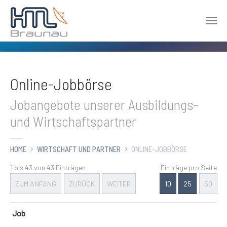
Zum Hauptinhalt springen
Online-Jobbörse
Jobangebote unserer Ausbildungs-
und Wirtschaftspartner
HOME
WIRTSCHAFT UND PARTNER
ONLINE-JOBBÖRSE
1 bis 43 von 43 Einträgen
Einträge pro Seite
ZUM ANFANG
ZURÜCK
WEITER
10
25
50
Job