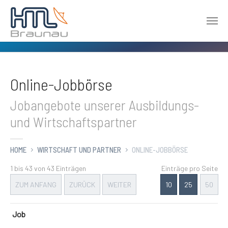
Zum Hauptinhalt springen
Online-Jobbörse
Jobangebote unserer Ausbildungs-
und Wirtschaftspartner
HOME
WIRTSCHAFT UND PARTNER
ONLINE-JOBBÖRSE
1 bis 43 von 43 Einträgen
Einträge pro Seite
ZUM ANFANG
ZURÜCK
WEITER
10
25
50
Job