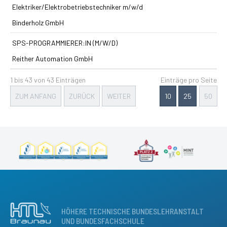
Elektriker/Elektrobetriebstechniker m/w/d
Binderholz GmbH
SPS-PROGRAMMIERER:IN (M/W/D)
Reither Automation GmbH
1 bis 43 von 43 Einträgen
Einträge pro Seite
ZUM ANFANG
ZURÜCK
WEITER
10
25
50
HÖHERE TECHNISCHE BUNDESLEHRANSTALT
UND BUNDESFACHSCHULE