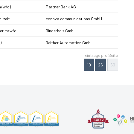
m/w/d)
Partner Bank AG
llzeit
conova communications GmbH
ker m/w/d
Binderholz GmbH
)
Reither Automation GmbH
Einträge pro Seite
10
25
50