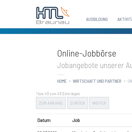
AUSBILDUNG
AKTIVIT
Zum Hauptinhalt springen
Online-Jobbörse
Jobangebote unserer Au
HOME
WIRTSCHAFT UND PARTNER
ON
1 bis 43 von 43 Einträgen
ZUM ANFANG
ZURÜCK
WEITER
Datum
Job