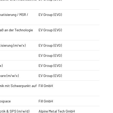
atisierung / MSR /
EV Group (EVG)
ß an der Technologie
EV Group (EVG)
isierung (m/w/x)
EV Group (EVG)
EV Group (EVG)
x)
EV Group (EVG)
ware (m/w/x)
EV Group (EVG)
nik mit Schwerpunkt auf
Fill GmbH
rospace
Fill GmbH
otik & SPS (m/w/d)
Alpine Metal Tech GmbH