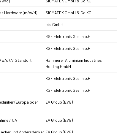
m/w/d)
SIGMATEK GmbH & Co KG
nkt Hardware (m/w/d)
SIGMATEK GmbH & Co KG
cts GmbH
RSF Elektronik Ges.m.b.H.
RSF Elektronik Ges.m.b.H.
/w/d) // Standort
Hammerer Aluminium Industries
Holding GmbH
RSF Elektronik Ges.m.b.H.
RSF Elektronik Ges.m.b.H.
techniker (Europa oder
EV Group (EVG)
nahme / QA
EV Group (EVG)
 Macher und Andersdenker
EV Group (EVG)