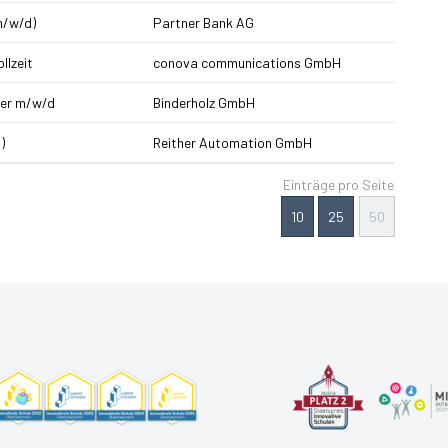
m/w/d)
Partner Bank AG
llzeit
conova communications GmbH
ker m/w/d
Binderholz GmbH
)
Reither Automation GmbH
Einträge pro Seite
10
25
50