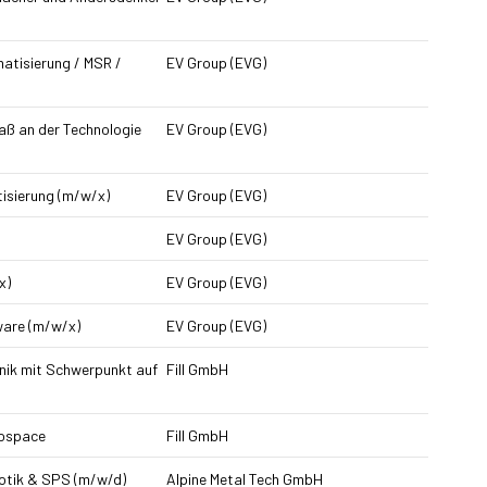
atisierung / MSR /
EV Group (EVG)
ß an der Technologie
EV Group (EVG)
isierung (m/w/x)
EV Group (EVG)
EV Group (EVG)
x)
EV Group (EVG)
ware (m/w/x)
EV Group (EVG)
nik mit Schwerpunkt auf
Fill GmbH
rospace
Fill GmbH
otik & SPS (m/w/d)
Alpine Metal Tech GmbH