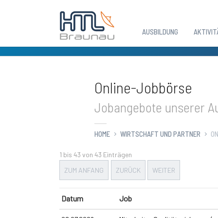
AUSBILDUNG
AKTIVIT
Zum Hauptinhalt springen
Online-Jobbörse
Jobangebote unserer Au
HOME
WIRTSCHAFT UND PARTNER
ON
1 bis 43 von 43 Einträgen
ZUM ANFANG
ZURÜCK
WEITER
Datum
Job