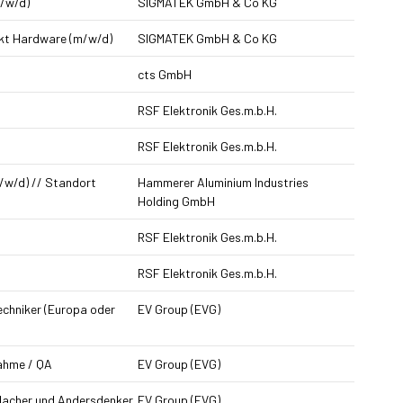
m/w/d)
SIGMATEK GmbH & Co KG
nkt Hardware (m/w/d)
SIGMATEK GmbH & Co KG
cts GmbH
RSF Elektronik Ges.m.b.H.
RSF Elektronik Ges.m.b.H.
/w/d) // Standort
Hammerer Aluminium Industries
Holding GmbH
RSF Elektronik Ges.m.b.H.
RSF Elektronik Ges.m.b.H.
techniker (Europa oder
EV Group (EVG)
nahme / QA
EV Group (EVG)
 Macher und Andersdenker
EV Group (EVG)