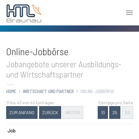
Zum Hauptinhalt springen
Online-Jobbörse
Jobangebote unserer Ausbildungs-
und Wirtschaftspartner
HOME
WIRTSCHAFT UND PARTNER
ONLINE-JOBBÖRSE
11 bis 43 von 43 Einträgen
Einträge pro Seite
ZUM ANFANG
ZURÜCK
WEITER
10
25
50
Job