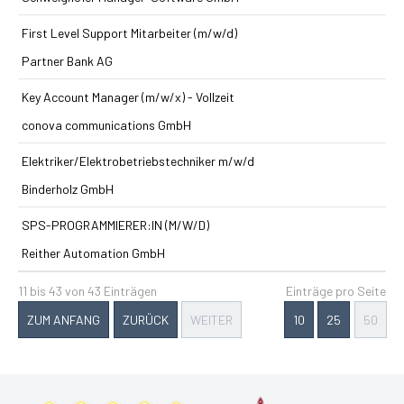
First Level Support Mitarbeiter (m/w/d)
Partner Bank AG
Key Account Manager (m/w/x) - Vollzeit
conova communications GmbH
Elektriker/Elektrobetriebstechniker m/w/d
Binderholz GmbH
SPS-PROGRAMMIERER:IN (M/W/D)
Reither Automation GmbH
11 bis 43 von 43 Einträgen
Einträge pro Seite
ZUM ANFANG
ZURÜCK
WEITER
10
25
50