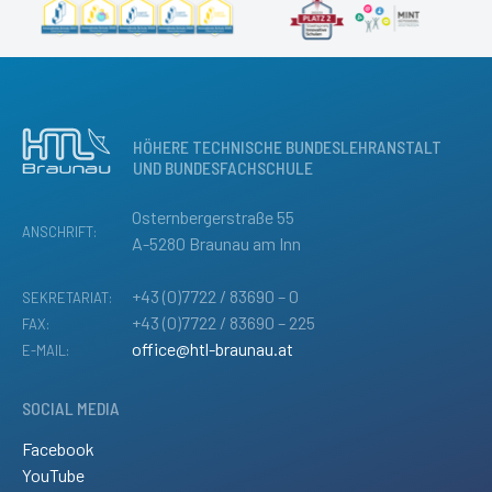
HÖHERE TECHNISCHE BUNDESLEHRANSTALT
UND BUNDESFACHSCHULE
Osternbergerstraße 55
ANSCHRIFT:
A-5280 Braunau am Inn
+43 (0)7722 / 83690 – 0
SEKRETARIAT:
+43 (0)7722 / 83690 – 225
FAX:
office@htl-braunau.at
E-MAIL:
SOCIAL MEDIA
Facebook
YouTube