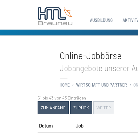
AUSBILDUNG
AKTIVIT
Zum Hauptinhalt springen
Online-Jobbörse
Jobangebote unserer Au
HOME
WIRTSCHAFT UND PARTNER
ON
51 bis 43 von 43 Einträgen
ZUM ANFANG
ZURÜCK
WEITER
Datum
Job