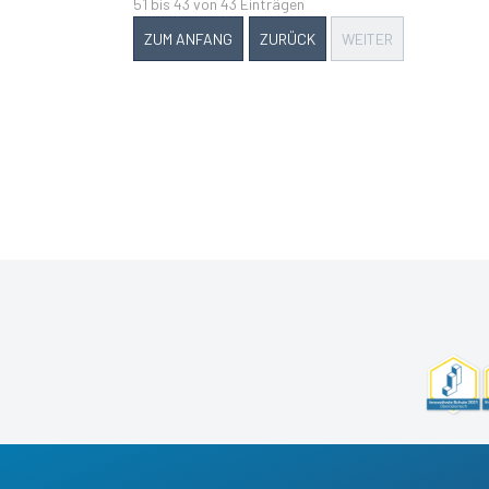
51 bis 43 von 43 Einträgen
ZUM ANFANG
ZURÜCK
WEITER