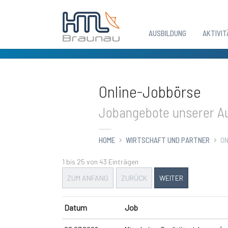
AUSBILDUNG
AKTIVIT
Zum Hauptinhalt springen
Online-Jobbörse
Jobangebote unserer Au
HOME
WIRTSCHAFT UND PARTNER
ON
1 bis 25 von 43 Einträgen
ZUM ANFANG
ZURÜCK
WEITER
Datum
Job