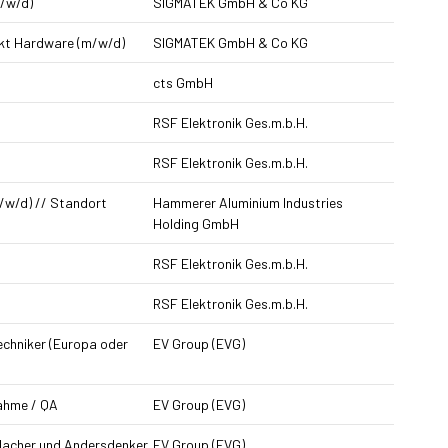
m/w/d)
SIGMATEK GmbH & Co KG
nkt Hardware (m/w/d)
SIGMATEK GmbH & Co KG
cts GmbH
RSF Elektronik Ges.m.b.H.
RSF Elektronik Ges.m.b.H.
/w/d) // Standort
Hammerer Aluminium Industries
Holding GmbH
RSF Elektronik Ges.m.b.H.
RSF Elektronik Ges.m.b.H.
techniker (Europa oder
EV Group (EVG)
nahme / QA
EV Group (EVG)
 Macher und Andersdenker
EV Group (EVG)