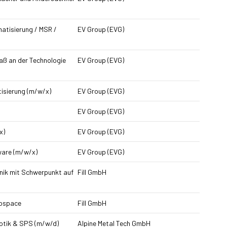
atisierung / MSR /
EV Group (EVG)
ß an der Technologie
EV Group (EVG)
isierung (m/w/x)
EV Group (EVG)
EV Group (EVG)
x)
EV Group (EVG)
ware (m/w/x)
EV Group (EVG)
nik mit Schwerpunkt auf
Fill GmbH
rospace
Fill GmbH
otik & SPS (m/w/d)
Alpine Metal Tech GmbH