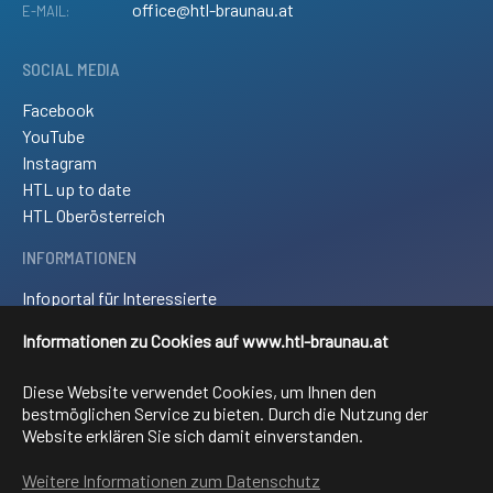
office@htl-braunau.at
E-MAIL:
SOCIAL MEDIA
Facebook
YouTube
Instagram
HTL up to date
HTL Oberösterreich
INFORMATIONEN
Infoportal für Interessierte
Kontakt und Anreise
Informationen zu Cookies auf www.htl-braunau.at
Downloads
Impressum
Diese Website verwendet Cookies, um Ihnen den
Sitemap
bestmöglichen Service zu bieten. Durch die Nutzung der
Website erklären Sie sich damit einverstanden.
FACHRICHTUNGEN
Weitere Informationen zum Datenschutz
Elektronik und technische Informatik