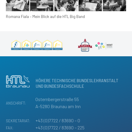
Romana Fiala – Mein Blick auf die HTL Big Band
HÖHERE TECHNISCHE BUNDESLEHRANSTALT
UND BUNDESFACHSCHULE
Osternbergerstraße 55
ANSCHRIFT:
A-5280 Braunau am Inn
+43 (0)7722 / 83690 – 0
SEKRETARIAT:
+43 (0)7722 / 83690 – 225
FAX: