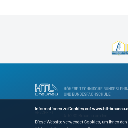
HÖHERE TECHNISCHE BUNDESLEHR
UND BUNDESFACHSCHULE
Informationen zu Cookies auf www.htl-braunau.a
Osternbergerstraße 55
ANSCHRIFT:
A-5280 Braunau am Inn
Diese Website verwendet Cookies, um Ihnen den b