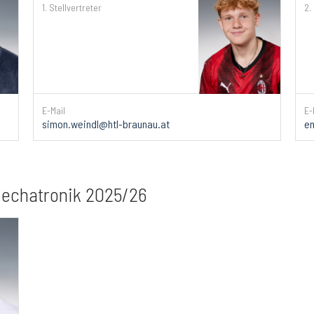
1. Stellvertreter
2.
E-Mail
E-
simon.weindl@htl-braunau.at
em
Mechatronik 2025/26