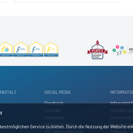
ANSTALT
SOCIAL MEDIA
INFORMATI
Facebook
Infoportal f
YouTube
Kontakt un
t
Instagram
Downloads
HTL up to date
Impressum
estmöglichen Service zu bieten. Durch die Nutzung der Website erk
HTL Oberösterreich
Sitemap