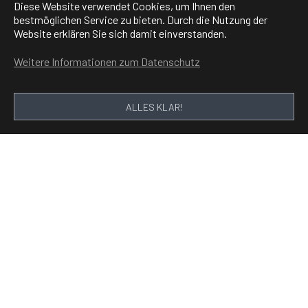
Diese Website verwendet Cookies, um Ihnen den
bestmöglichen Service zu bieten. Durch die Nutzung der
Website erklären Sie sich damit einverstanden.
Weitere Informationen zum Datenschutz
ALLES KLAR!
Journaldienst - Öffnungszeiten
während der Sommerferien 2026
Die Öffnungszeiten während der
Sommerferien finden Sie
hier
.