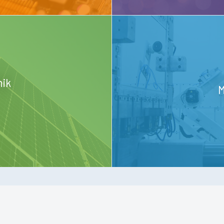
nik
M