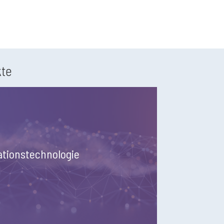
te
ationstechnologie