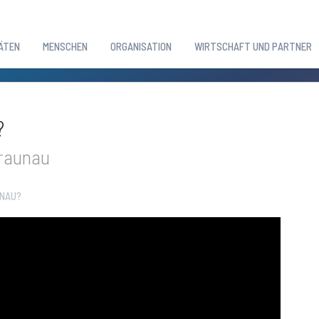
ÄTEN
MENSCHEN
ORGANISATION
WIRTSCHAFT UND PARTNER
?
Braunau
NAU?