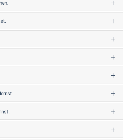
chen.
st.
lernst.
nnst.