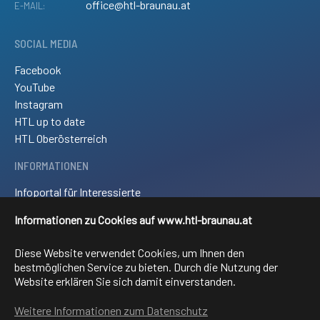
office@htl-braunau.at
E-MAIL:
SOCIAL MEDIA
Facebook
YouTube
Instagram
HTL up to date
HTL Oberösterreich
INFORMATIONEN
Infoportal für Interessierte
Kontakt und Anreise
Informationen zu Cookies auf www.htl-braunau.at
Downloads
Impressum
Diese Website verwendet Cookies, um Ihnen den
Sitemap
bestmöglichen Service zu bieten. Durch die Nutzung der
Website erklären Sie sich damit einverstanden.
FACHRICHTUNGEN
Weitere Informationen zum Datenschutz
Elektronik und technische Informatik