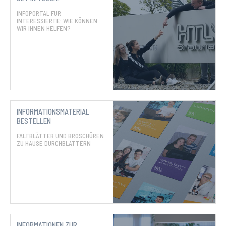
INFOPORTAL FÜR
INTERESSIERTE: WIE KÖNNEN
WIR IHNEN HELFEN?
INFORMATIONSMATERIAL
BESTELLEN
FALTBLÄTTER UND BROSCHÜREN
ZU HAUSE DURCHBLÄTTERN
INFORMATIONEN ZUR