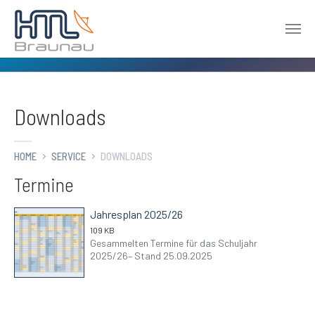
Zum Hauptinhalt springen
Downloads
HOME
SERVICE
DOWNLOADS
Termine
Jahresplan 2025/26
109 KB
Gesammelten Termine für das Schuljahr
2025/26– Stand 25.09.2025