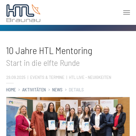
Zum Hauptinhalt springen
10 Jahre HTL Mentoring
Start in die elfte Runde
29.09.2025
|
EVENTS & TERMINE | HTL LIVE - NEUIGKEITEN
HOME
AKTIVITÄTEN
NEWS
DETAILS