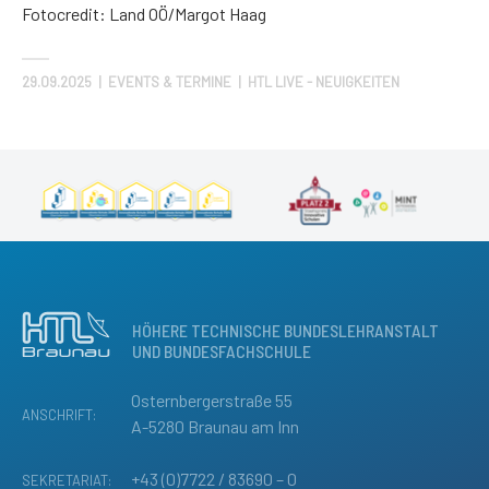
Fotocredit: Land OÖ/Margot Haag
29.09.2025
|
EVENTS & TERMINE | HTL LIVE - NEUIGKEITEN
HÖHERE TECHNISCHE BUNDESLEHRANSTALT
UND BUNDESFACHSCHULE
Osternbergerstraße 55
ANSCHRIFT:
A-5280 Braunau am Inn
+43 (0)7722 / 83690 – 0
SEKRETARIAT: